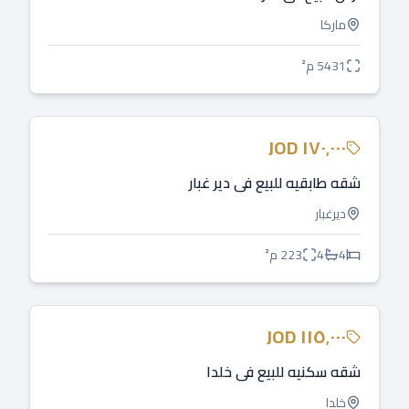
ماركا
5431
م²
للبيع
JOD
١٧٠٬٠٠٠
شقه طابقيه للبيع في دير غبار
ديرغبار
4
4
223
م²
للبيع
JOD
١١٥٬٠٠٠
شقه سكنيه للبيع في خلدا
خلدا