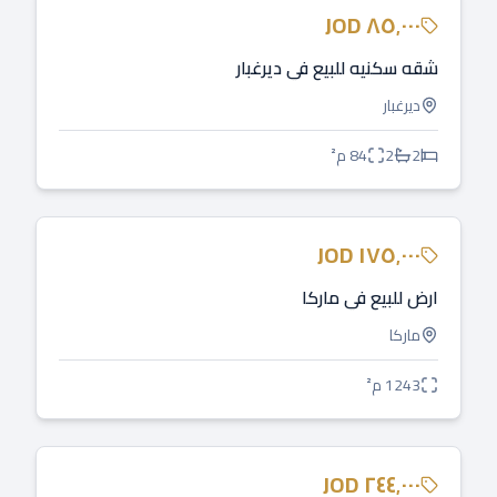
للبيع
JOD
٨٥٬٠٠٠
شقه سكنيه للبيع في ديرغبار
ديرغبار
2
2
84
م²
للبيع
JOD
١٧٥٬٠٠٠
ارض للبيع في ماركا
ماركا
1243
م²
للبيع
JOD
٢٤٤٬٠٠٠