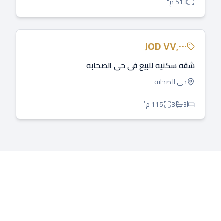
518
م²
للبيع
JOD
٧٧٬٠٠٠
شقه سكنيه للبيع في حي الصحابه
حي الصحابه
3
3
115
م²